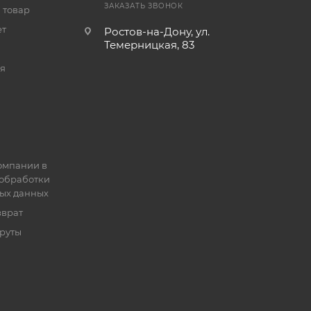
ЗАКАЗАТЬ ЗВОНОК
 товар
ет
Ростов-на-Дону, ул.
Темерницкая, 83
я
омпании в
обработки
ых данных
зврат
руты