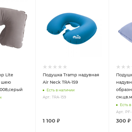
p Lite
Подушка Tramp надувная
Подуш
д шею
Air Neck TRA-159
надувн
008,серый
образн
Есть в наличии
cм.цв.
Арт.: TRA-159
и
Есть в
Арт.: PF
1 100 ₽
300 ₽