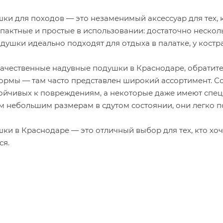
ки для походов — это незаменимый аксессуар для тех, 
пактные и простые в использовании: достаточно несколь
одушки идеально подходят для отдыха в палатке, у костр
качественные
надувные подушки в Краснодаре
, обратит
ормы — там часто представлен широкий ассортимент. 
тойчивых к повреждениям, а некоторые даже имеют спе
м небольшим размерам в сдутом состоянии, они легко п
шки в Краснодаре
— это отличный выбор для тех, кто х
я.