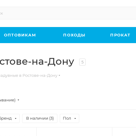
ОПТОВИКАМ
ПОХОДЫ
ПРОКАТ
стове-на-Дону
5
адувные в Ростове-на-Дону
ывание)
Бренд
В наличии (
3
)
Пол