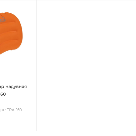
mp надувная
160
рт.: TRA-160