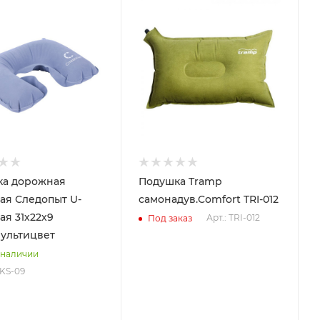
ка дорожная
Подушка Tramp
ая Следопыт U-
самонадув.Comfort TRI-012
ая 31х22х9
Арт.: TRI-012
Под заказ
мультицвет
 наличии
-KS-09