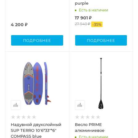
purple
Есть в наличии
17 901 ₽
27 540 ₽
4 200 ₽
-
35
%
ПОДРОБНЕЕ
ПОДРОБНЕЕ
Процент Скидки
35
Надувной двухслойный
Весло PRIME
SUP TERRO 10'6*33"*6"
алюминиевое
COMPASS blue
Есть в наличии