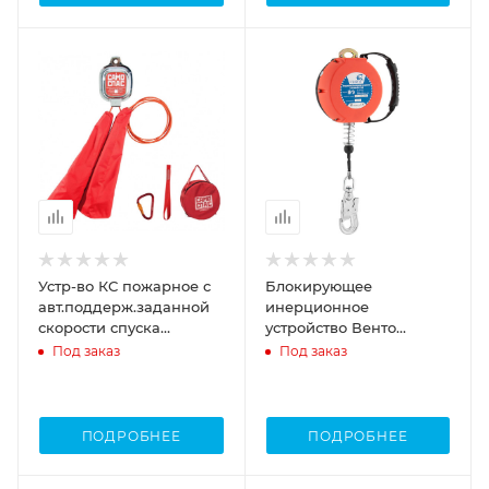
Устр-во КС пожарное с
Блокирующее
авт.поддерж.заданной
инерционное
скорости спуска
устройство Венто
МОНОСПАС 5 метров
втягивающего типа
Под заказ
Под заказ
НВ10
ПОДРОБНЕЕ
ПОДРОБНЕЕ