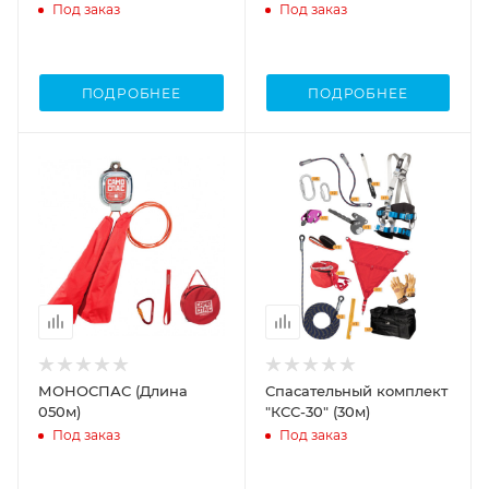
втягивающего типа
20м
Под заказ
Под заказ
Венто НВ-02
ПОДРОБНЕЕ
ПОДРОБНЕЕ
МОНОСПАС (Длина
Спасательный комплект
050м)
"КСС-30" (30м)
Под заказ
Под заказ