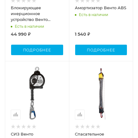
Блокирующее
Амортизатор Венто ABS
инерционное
Есть в наличии
устройство Венто
втягивающего типа
Есть в наличии
НВ15
44 990 ₽
1 540 ₽
ПОДРОБНЕЕ
ПОДРОБНЕЕ
СИЗ Венто
Спасательное